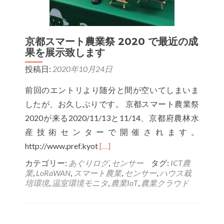
京都スマート農業祭 2020 で最近の成
果を展示致します
投稿日:
2020年10月24日
前回のエントリより随分と間が空いてしまいま
したが、お久しぶりです。 京都スマート農業祭
2020が来る2020/11/13と11/14、京都府農林水
産技術センターで開催されます。
Read
http://www.pref.kyot
[…]
more
カテゴリー:
あぐりログ
,
センサー
タグ:
ICT農
業
,
LoRaWAN
,
スマート農業
,
センサー
,
ハウス栽
about
培環境
,
温室環境モニタ
,
農業IoT
,
農業クラウド
京
都
ス