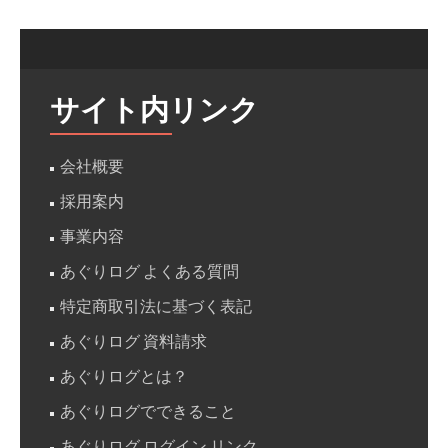
マ
ー
ト
農
サイト内リンク
業
祭
会社概要
2020
採用案内
で
最
事業内容
近
あぐりログ よくある質問
の
特定商取引法に基づく表記
成
あぐりログ 資料請求
果
を
あぐりログとは？
展
あぐりログでできること
示
あぐりログ ログイン リンク