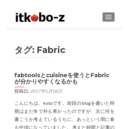
ナビゲーシ
タグ: Fabric
fabtoolsとcuisineを使うとFabric
が分かりやすくなるかも
投稿日:
2017年5月18日
こんにちは、kotaです。前回のblogを書いた時
期はまだ冬で外も寒かったのですが、次に何を
書こうか考えているうちに、あっという間に春
も中頃になっていました。 考えた時間と記事の