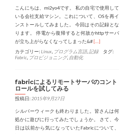
す
こんにちは、mi2yo4です。 私の自宅で使用して
く
いる会社支給マシン。これについて、OSを再イ
な
ンストールしてみました。 今回はその記録とな
る
ります。 停電から復帰すると何故かhttpサーバ
か
Read
が立ち上がらなくなってしまった&#
[…]
も
more
カテゴリー:
Linux
,
プログラム言語
,
記録
タグ:
Fabric
,
プロビジョニング
,
自動化
about
NUC
に
fabricによるリモートサーバのコント
OS
ロールを試してみる
再
投稿日:
2015年9月27日
イ
ン
シルバーウィークも終わりました。皆さんは何
ス
処かに遊びに行ってみたでしょうか。 さて、今
ト
日は以前から気になっていたFabricについて、
ー