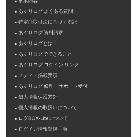
事業内容
コ
ン
あぐりログ よくある質問
ト
特定商取引法に基づく表記
ロ
あぐりログ 資料請求
ー
あぐりログとは？
ル
を
あぐりログでできること
試
あぐりログ ログイン リンク
し
メディア掲載実績
て
あぐりログ 修理・サポート受付
み
る
個人情報保護方針
個人情報の取扱いについて
ログBOX-Liteについて
ログイン情報登録手順