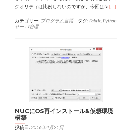
Read
クオリティは比例しないのですが、今回はfa
[…]
more
カテゴリー:
プログラム言語
タグ:
Fabric
,
Python
,
about
サーバ管理
fabtools
と
cuisine
を
使
う
と
Fabric
が
分
NUCにOS再インストール&仮想環境
か
構築
り
投稿日:
2016年4月21日
や