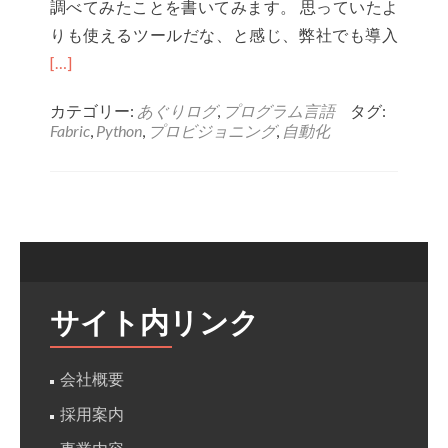
調べてみたことを書いてみます。 思っていたよ
ル
Read
りも使えるツールだな、と感じ、弊社でも導入
&
more
[…]
仮
about
想
カテゴリー:
あぐりログ
,
プログラム言語
タグ:
fabric
Fabric
,
Python
,
プロビジョニング
,
自動化
環
に
境
よ
構
る
築
リ
モ
ー
ト
サイト内リンク
サ
ー
会社概要
バ
採用案内
の