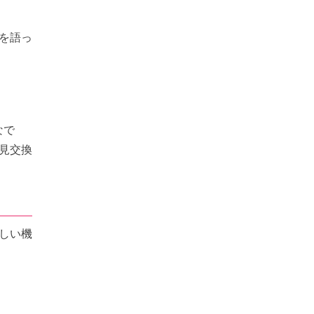
を語っ
なで
見交換
しい機