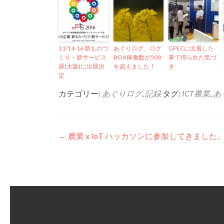
11/14-16 新ものづ
あぐりログ、ログ
GPECに出展した
くり・新サービス
BOX稼働数が500
事で得られた気づ
展(大阪)に出展決
を超えました！
き
定
カテゴリー:
あぐりログ
,
記録
タグ:
ICT農業
,
あ
投稿ナビゲーション
←
農業 x IoT ハッカソンに参加してきました。