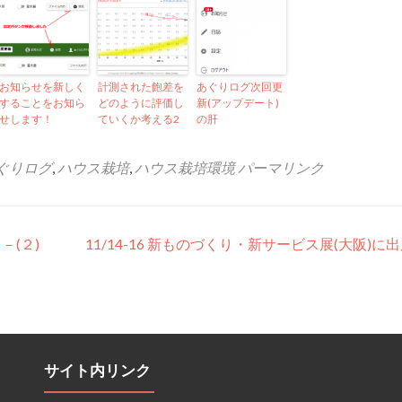
お知らせを新しく
計測された飽差を
あぐりログ次回更
することをお知ら
どのように評価し
新(アップデート)
せします！
ていくか考える2
の肝
ぐりログ
,
ハウス栽培
,
ハウス栽培環境
パーマリンク
－(２)
11/14-16 新ものづくり・新サービス展(大阪)に
サイト内リンク