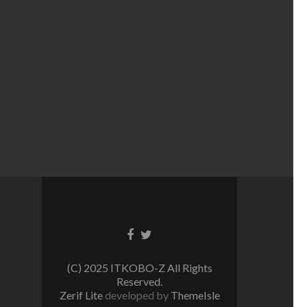
Facebook
Twitter
リ
リ
ン
ン
(C) 2025 ITKOBO-Z All Rights
ク
ク
Reserved.
Zerif Lite
developed by
ThemeIsle