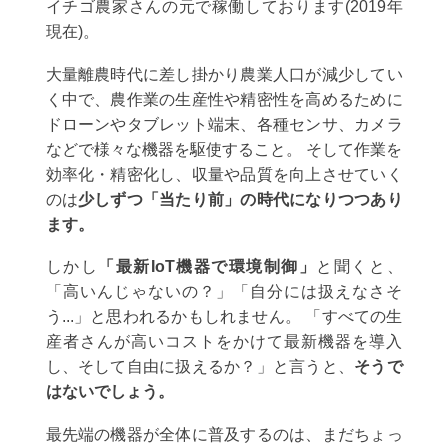
イチゴ農家さんの元で稼働しております(2019年
現在)。
大量離農時代に差し掛かり農業人口が減少してい
く中で、農作業の生産性や精密性を高めるために
ドローンやタブレット端末、各種センサ、カメラ
などで様々な機器を駆使すること。 そして作業を
効率化・精密化し、収量や品質を向上させていく
のは
少しずつ「当たり前」の時代になりつつあり
ます。
しかし
「最新IoT機器で環境制御」
と聞くと、
「高いんじゃないの？」「自分には扱えなさそ
う...」と思われるかもしれません。 「すべての生
産者さんが高いコストをかけて最新機器を導入
し、そして自由に扱えるか？」と言うと、
そうで
はないでしょう。
最先端の機器が全体に普及するのは、まだちょっ