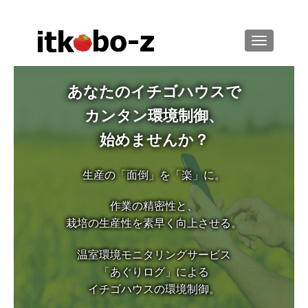
ナビゲーシ
あなたのイチゴハウスで
カンタン環境制御、
始めませんか？
生産の「面倒」を「楽」に。
作業の精密性と、
栽培の生産性を素早く向上させる。
温室環境モニタリングサービス
「あぐりログ」による
イチゴハウスの環境制御。