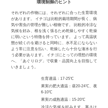
環境制御のヒント
それぞれの作物には、それぞれに合った生育環境
があります。 イチゴは比較的栽培期間が長く、病
気や害虫の管理が難しい植物です。 比較的冷涼な
気候を好み、根を浅く張るため乾燥しやすく乾燥
に弱いという特徴を持っています。 よって高温状
態が続くのを避けると同時に、水不足にならない
よう常に注意を払い、乾燥したら十分な潅水を行
う必要があります。 イチゴにとっての理想の環境
へ、「あぐりログ」で収量・品質向上を目指して
いきましょう。
生育適温：17-25℃
果実の肥大適温：昼20-24℃、夜
6-10℃
果実の成熟適温：15-20℃
冷涼な気候を好みます。寒さは