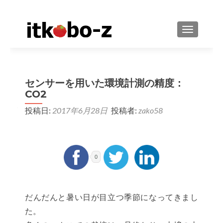
ナビゲーシ
センサーを用いた環境計測の精度：
CO2
投稿日:
2017年6月28日
投稿者:
zako58
0
だんだんと暑い日が目立つ季節になってきまし
た。