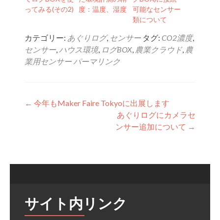
ってみる(その2)
度：温度、湿度
可能なセンサー
類について
カテゴリー:
あぐりログ
,
センサー
タグ:
CO2濃度
,
センサー
,
ハウス環境
,
ログBOX
,
農業クラウド
,
農
業用センサー
パーマリンク
投稿ナビゲーション
←
今年もMaker Faire Tokyoに出展します
あぐりログにカメラセ
ンサー追加について
→
サイト内リンク