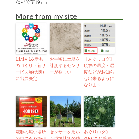
たいですね。。
More from my site
11/14-16 新も
お手頃に土壌を
【あぐりログ】
のづくり・新サ
計測するセンサ
現在の温度・湿
ービス展(大阪)
ーが欲しい
度などがお知ら
に出展決定
せ出来るように
なります
電源の無い場所
センサーを用い
あぐりログ(ロ
でログBOXを使
た環境計測の精
グBOX)に接続