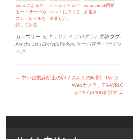
fabricによるリ
ゲームジャムイ
soracom-cli用覚
モートサーバの
ベントに行って
え書き
コントロールを
来ました。
試してみる
カテゴリー:
セキュリティ
,
プログラム言語
タグ:
Apache
,
Let's Encrypt
,
Python
,
サーバ管理
パーマリ
ンク
投稿ナビゲーション
←
中小企業診断士の卵？さんとの時間 Part2
Webカメラ、TS-WRLC
とCS-QR300を試す
→