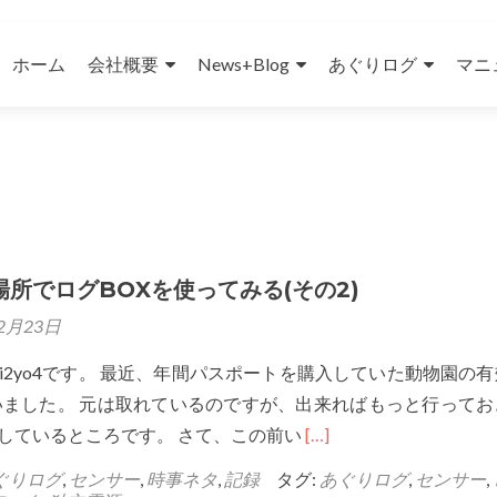
コンテンツへスキップ
ホーム
会社概要
News+Blog
あぐりログ
マニ
所でログBOXを使ってみる(その2)
2月23日
i2yo4です。 最近、年間パスポートを購入していた動物園の
いました。 元は取れているのですが、出来ればもっと行ってお
Read
しているところです。 さて、この前い
[…]
more
ぐりログ
,
センサー
,
時事ネタ
,
記録
タグ:
あぐりログ
,
センサー
,
about