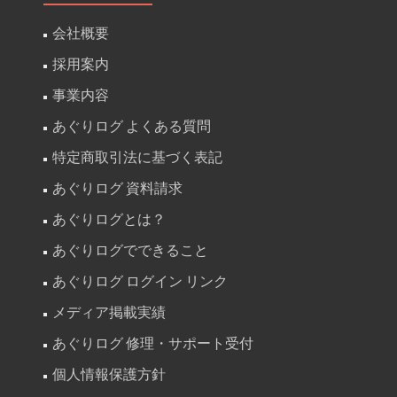
所
る
会社概要
で
(そ
採用案内
ロ
の
グ
事業内容
2)
BOX
あぐりログ よくある質問
を
特定商取引法に基づく表記
使
あぐりログ 資料請求
っ
て
あぐりログとは？
み
あぐりログでできること
る
あぐりログ ログイン リンク
メディア掲載実績
あぐりログ 修理・サポート受付
個人情報保護方針