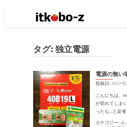
タグ: 独立電源
電源の無い場
投稿日:
2017年
こんにちは、m
が切れてしま
ったな…と反省
カテゴリー:
あ