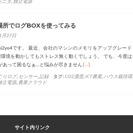
モニタ
,
独立電源
電
源
の
場所でログBOXを使ってみる
無
1月27日
い
i2yo4です。 最近、会社のマシンのメモリをアップグレー
場
想環境を動かしてもストレス無く動くでしょう。 でも、今度は
所
Read
時があって困るなぁ…と悩みが尽きません
[…]
で
more
ロ
ぐりログ
,
センサー
,
記録
タグ:
CO2濃度
,
ICT農業
,
ハウス栽培環
about
独立電源
,
農業クラウド
グ
電
BOX
源
を
の
使
無
っ
い
て
サイト内リンク
場
み