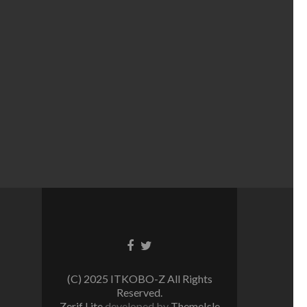
Facebook
Twitter
リ
リ
ン
ン
(C) 2025 ITKOBO-Z All Rights
ク
ク
Reserved.
Zerif Lite
developed by
ThemeIsle