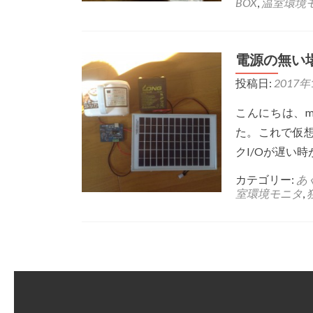
BOX
,
温室環境
電源の無い
投稿日:
2017年
こんにちは、m
た。これで仮
クI/Oが遅い
カテゴリー:
あ
室環境モニタ
,