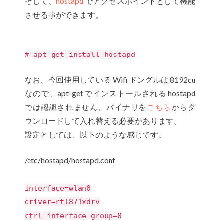
そして、
hostapd
でアクセスポイントとして機能
させる事ができます。
# apt-get install hostapd
なお、今回使用している Wifi ドングルは 8192cu
なので、apt-get でインストールされる hostapd
では認識されません。バイナリを
こちら
からダ
ウンロードして入れ替える必要があります。
設定としては、以下のような感じです。
/etc/hostapd/hostapd.conf
interface=wlan0
driver=rtl871xdrv
ctrl_interface_group=0