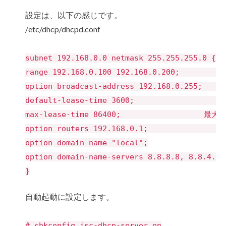
設定は、以下の感じです。
/etc/dhcp/dhcpd.conf
subnet 192.168.0.0 netmask 255.255.255.0 {
range 192.168.0.100 192.168.0.200
option broadcast-address 192.168.0.
default-lease-time 3600; リ
max-lease-time 86400; 最大リ
option routers 192.168.0.1; 
option domain-name "local";
option domain-name-servers 8.8.8.8, 8.8.4
}
自動起動に設定します。
# chkconfig isc-dhcp-server on