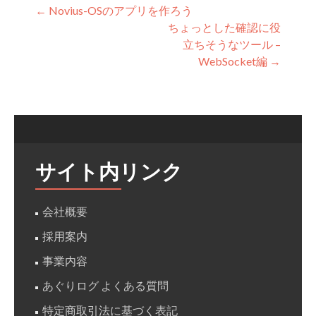
投稿ナビゲーション
←
Novius-OSのアプリを作ろう
ちょっとした確認に役
立ちそうなツール –
WebSocket編
→
サイト内リンク
会社概要
採用案内
事業内容
あぐりログ よくある質問
特定商取引法に基づく表記