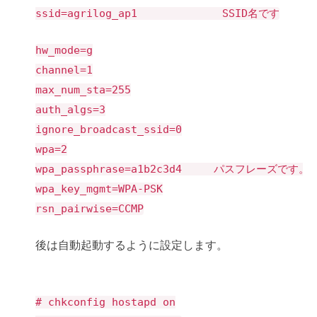
ssid=agrilog_ap1 SSID名です
hw_mode=g
channel=1
max_num_sta=255
auth_algs=3
ignore_broadcast_ssid=0
wpa=2
wpa_passphrase=a1b2c3d4 パスフレーズです。
wpa_key_mgmt=WPA-PSK
rsn_pairwise=CCMP
後は自動起動するように設定します。
# chkconfig hostapd on