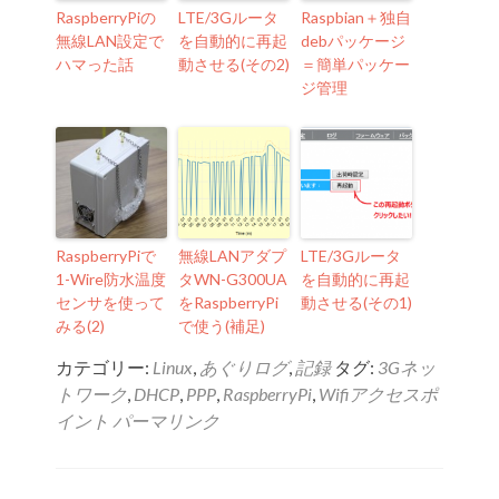
RaspberryPiの
LTE/3Gルータ
Raspbian＋独自
無線LAN設定で
を自動的に再起
debパッケージ
ハマった話
動させる(その2)
＝簡単パッケー
ジ管理
RaspberryPiで
無線LANアダプ
LTE/3Gルータ
1-Wire防水温度
タWN-G300UA
を自動的に再起
センサを使って
をRaspberryPi
動させる(その1)
みる(2)
で使う(補足)
カテゴリー:
Linux
,
あぐりログ
,
記録
タグ:
3Gネッ
トワーク
,
DHCP
,
PPP
,
RaspberryPi
,
Wifiアクセスポ
イント
パーマリンク