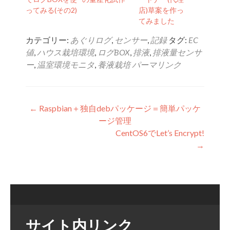
ってみる(その2)
店)草案を作っ
てみました
カテゴリー:
あぐりログ
,
センサー
,
記録
タグ:
EC
値
,
ハウス栽培環境
,
ログBOX
,
排液
,
排液量センサ
ー
,
温室環境モニタ
,
養液栽培
パーマリンク
投稿ナビゲーション
←
Raspbian＋独自debパッケージ＝簡単パッケ
ージ管理
CentOS6でLet’s Encrypt!
→
サイト内リンク