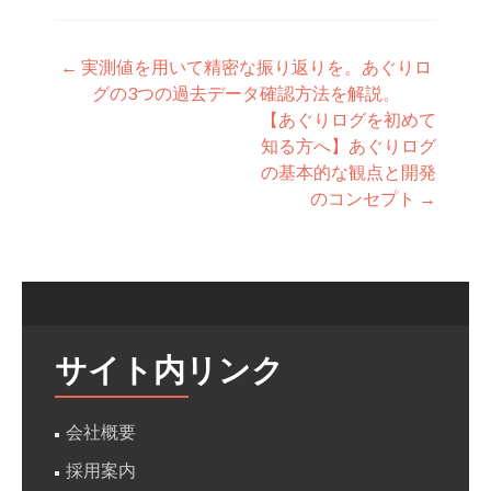
投稿ナビゲーション
←
実測値を用いて精密な振り返りを。あぐりロ
グの3つの過去データ確認方法を解説。
【あぐりログを初めて
知る方へ】あぐりログ
の基本的な観点と開発
のコンセプト
→
サイト内リンク
会社概要
採用案内