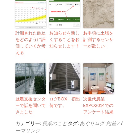
計測された飽差
お知らせを新し
お手頃に土壌を
をどのように評
くすることをお
計測するセンサ
価していくか考
知らせします！
ーが欲しい
える
就農支援センタ
ログBOX 初出
次世代農業
ーで話を聞いて
荷です。
EXPO2014での
きました
アンケート結果
カテゴリー:
農業のこと
タグ:
あぐりログ
,
飽差
パ
ーマリンク