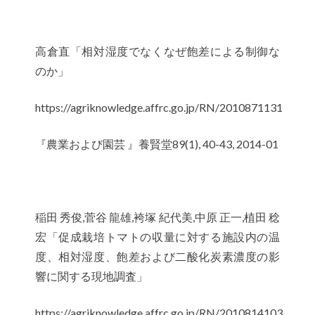
高倉直「相対湿度でなくなぜ飽差による制御な
のか」
https://agriknowledge.affrc.go.jp/RN/2010871131
『農業および園芸 』養賢堂89(1), 40-43, 2014-01
稲田 秀俊,菅谷 龍雄,袴塚 紀代美,中原 正一,植田 稔
宏「促成栽培トマトの収量に対する施設内の温
度、相対湿度、飽差および二酸化炭素濃度の影
響に関する現地調査」
https://agriknowledge.affrc.go.jp/RN/2010814103