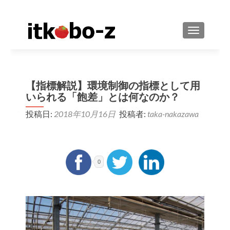
ナビゲーシ
【指標解説】環境制御の指標として用
いられる「飽差」とは何なのか？
投稿日:
2018年10月16日
投稿者:
taka-nakazawa
0