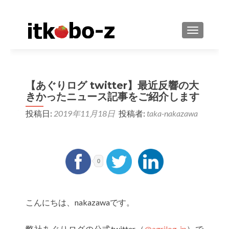
ナビゲーシ
【あぐりログ twitter】最近反響の大
きかったニュース記事をご紹介します
投稿日:
2019年11月18日
投稿者:
taka-nakazawa
0
こんにちは、nakazawaです。
弊社あぐりログの公式twitter（
@agrilog_jp
）で