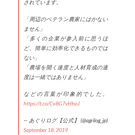
されています。
「周辺のベテラン農家にはかない
ません」
「多くの企業が参入前に思うほ
ど、簡単に効率化できるものでは
ない」
「農場を開く速度と人材育成の速
度は一緒ではありません」
などの言葉が印象的でした。
https://t.co/Cv8G7vHhoJ
— あぐりログ【公式】 (@agrilog_jp)
September 18, 2019