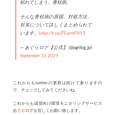
枯れてしまう、青枯病。
そんな青枯病の原因、対処方法、
対策について詳しくまとめられて
います。
https://t.co/jTEurmFHY3
— あぐりログ【公式】 (@agrilog_jp)
September 13, 2019
これからもtwitterの更新は続けて参りますの
で、チェックしてみてくださいね。
これからも温室向け環境モニタリングサービス
あぐりログ
を宜しくお願い致します。