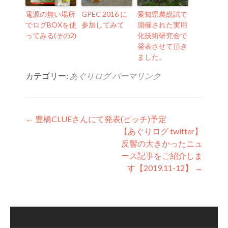
電源の無い場所
GPEC 2016 に
愛知県農総試で
でログBOXを使
参加してみて
開催された実用
ってみる(その2)
化技術研究会で
発表させて頂き
ました。
カテゴリー:
あぐりログ
パーマリンク
投稿ナビゲーション
←
豊橋CLUEさんにて発表(ピッチ)予定
【あぐりログ twitter】
反響の大きかったニュ
ース記事をご紹介しま
す【2019.11-12】
→