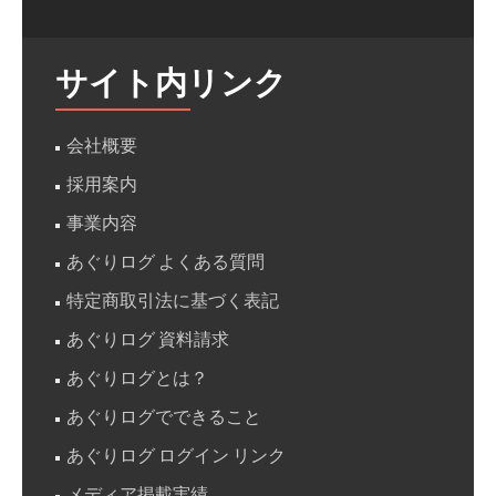
ュ
ー
サイト内リンク
テ
ィ
会社概要
ン
採用案内
グ
事業内容
あぐりログ よくある質問
特定商取引法に基づく表記
あぐりログ 資料請求
あぐりログとは？
あぐりログでできること
あぐりログ ログイン リンク
メディア掲載実績