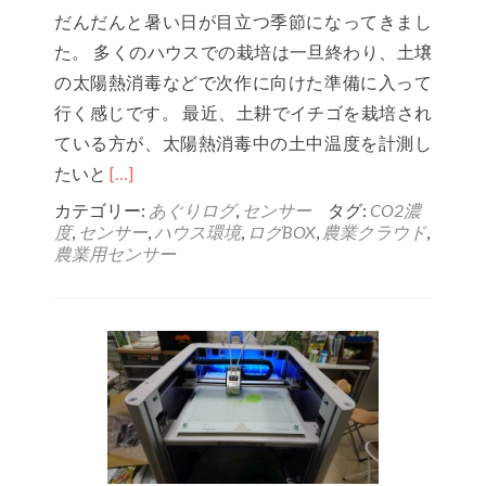
設
だんだんと暑い日が目立つ季節になってきまし
定
た。 多くのハウスでの栽培は一旦終わり、土壌
が
の太陽熱消毒などで次作に向けた準備に入って
追
行く感じです。 最近、土耕でイチゴを栽培され
加
ている方が、太陽熱消毒中の土中温度を計測し
で
Read
たいと
[…]
き
more
カテゴリー:
あぐりログ
,
センサー
タグ:
CO2濃
る
度
,
センサー
,
ハウス環境
,
ログBOX
,
農業クラウド
,
about
よ
農業用センサー
セ
う
ン
に
サ
な
ー
り
を
ま
用
す
い
た