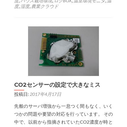
度
,
ハウス栽培環境
,
ログBOX
,
温室環境モニタ
,
温
about
度
,
湿度
,
農業クラウド
【あ
ぐ
り
ロ
グ】
現
在
の
温
度・
CO2センサーの設定で大きなミス
湿
投稿日:
2017年4月17日
度
な
先般のサーバ増強から一息つく間もなく、いく
ど
つかの問題や要望の対応を行っています。 その
が
中で、以前から指摘されていたCO2濃度が時と