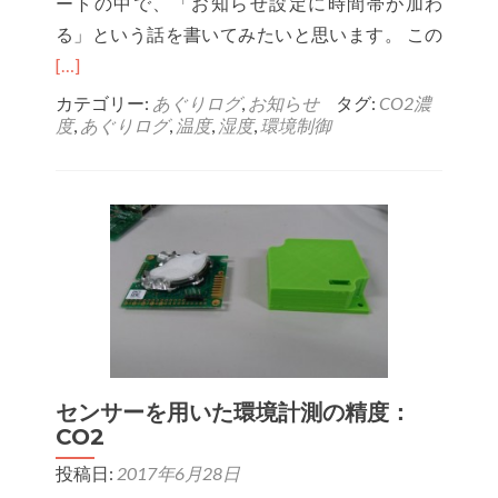
ートの中で、「お知らせ設定に時間帯が加わ
に
Read
る」という話を書いてみたいと思います。 この
て
more
[…]
発
about
カテゴリー:
あぐりログ
,
お知らせ
タグ:
CO2濃
表
度
,
あぐりログ
,
温度
,
湿度
,
環境制御
【あ
予
ぐ
定
り
ロ
グ】
お
知
ら
せ
に
センサーを用いた環境計測の精度：
CO2
時
間
投稿日:
2017年6月28日