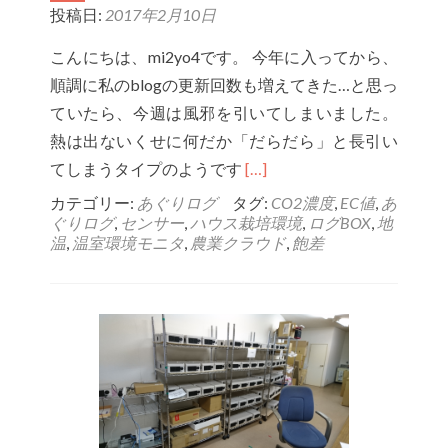
な
投稿日:
2017年2月10日
ミ
こんにちは、mi2yo4です。 今年に入ってから、
ス
順調に私のblogの更新回数も増えてきた…と思っ
ていたら、今週は風邪を引いてしまいました。
熱は出ないくせに何だか「だらだら」と長引い
Read
てしまうタイプのようです
[…]
more
カテゴリー:
あぐりログ
タグ:
CO2濃度
,
EC値
,
あ
ぐりログ
,
センサー
,
ハウス栽培環境
,
ログBOX
,
地
about
温
,
温室環境モニタ
,
農業クラウド
,
飽差
お
手
頃
に
土
壌
を
計