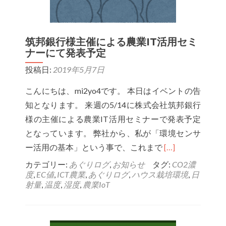
筑邦銀行様主催による農業IT活用セミ
ナーにて発表予定
投稿日:
2019年5月7日
こんにちは、mi2yo4です。 本日はイベントの告
知となります。 来週の5/14に株式会社筑邦銀行
様の主催による農業IT活用セミナーで発表予定
となっています。 弊社から、私が「環境センサ
Read
ー活用の基本」という事で、これまで
[…]
more
カテゴリー:
あぐりログ
,
お知らせ
タグ:
CO2濃
度
,
EC値
,
ICT農業
,
あぐりログ
,
ハウス栽培環境
,
日
about
射量
,
温度
,
湿度
,
農業IoT
筑
邦
銀