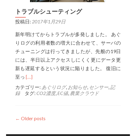
測
トラブルシューティング
す
投稿日:
2017年1月29日
る
セ
新年明けてからトラブルが多発しました。 あぐ
ン
りログの利用者数の増大に合わせて、サーバの
サ
チューニングは行ってきましたが、先般の19日
ー
には、半日以上アクセスしにくく更にデータ更
が
新も遅延するという状況に陥りました。 復旧に
Read
欲
至っ
[…]
more
し
カテゴリー:
あぐりログ
,
お知らせ
,
センサー
,
記
録
タグ:
CO2濃度
,
EC値
,
農業クラウド
about
い
ト
ラ
←
Older posts
ブ
ル
シ