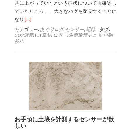
お
共に上がっていくという症状について再確認し
知
ていたところ、、 大きなバグを発見することに
ら
Read
なり
[…]
せ
more
カテゴリー:
あぐりログ
,
センサー
,
記録
タグ:
出
CO2濃度
,
ICT農業
,
ロガー
,
温室環境モニタ
,
自動
about
校正
来
CO2
る
セ
よ
ン
う
サ
に
ー
な
の
り
設
ま
定
す
で
大
お手頃に土壌を計測するセンサーが欲
しい
き