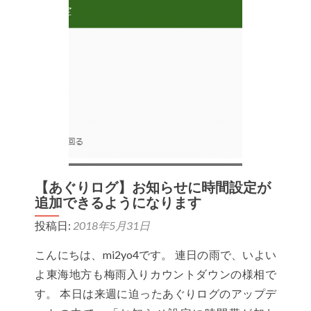
行
様
主
催
に
よ
る
農
業
IT
【あぐりログ】お知らせに時間設定が
追加できるようになります
活
用
投稿日:
2018年5月31日
セ
こんにちは、mi2yo4です。 連日の雨で、いよい
ミ
よ東海地方も梅雨入りカウントダウンの様相で
ナ
す。 本日は来週に迫ったあぐりログのアップデ
ー