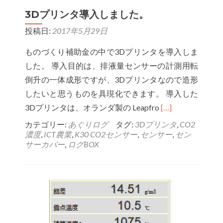
環
3Dプリンタ導入しました。
境
投稿日:
2017年5月29日
計
測
ものづくり補助金の中で3Dプリンタを導入しま
の
した。 導入目的は、排液量センサーの計測用転
精
倒升の一体成形ですが、3Dプリンタなので造形
度：
したいと思うものを具現化できます。 導入した
Read
CO2
3Dプリンタは、オランダ製の Leapfro
[…]
more
カテゴリー:
あぐりログ
タグ:
3Dプリンタ
,
CO2
濃度
,
ICT農業
,
K30 CO2センサー
,
センサー
,
セン
about
サーカバー
,
ログBOX
3D
プ
リ
ン
タ
導