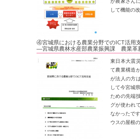
が農家さん
して機能の
④宮城県における農業分野でのICT活用
―宮城県農林水産部農業振興課 農業革
東日本大震
て農業構造
が法人の方
して今宮城県
ための先端
グが使われ
なかったです
ウスの屋根