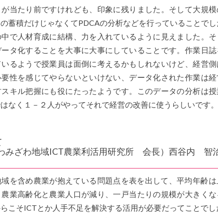
とが当たり前ですけれども、印象に残りました。そして大規模
の蓄積だけじゃなくてPDCAの分析などを行っていることでし
の中で人材育成に結構、力を入れているように見えました。そ
データ化することを大事に大事にしていることです。作業日誌
ているようで授業員は面倒に考えるかもしれないけど、経営側
必要性を感じてやらないといけない、データ化された作業は経
材スキル把握にも役にたったようです。このデータの分析は授
ではなく１－２人がやってそれで経営の改善に使うらしいです
て
わみざわ地域ICT農業利活用研究所 会長）西谷内 
地域を含め農業が抱えている問題点を表を出して、平均年齢は
り農業高齢化と農業人口が減り、一戸当たりの規模が大きくな
らこそICTとか人手不足を解決する活用が必要だってことでし