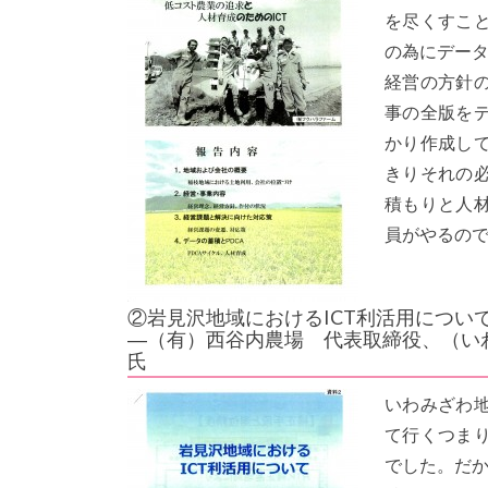
を尽くすこ
の為にデータ
経営の方針
事の全版を
かり作成し
きりそれの
積もりと人
員がやるの
②岩見沢地域におけるICT利活用につい
―（有）西谷内農場 代表取締役、（い
氏
いわみざわ
て行くつま
でした。だか