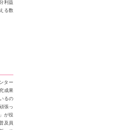
分利益
える数
ンター
究成果
いるの
頑張っ
」が役
普及員