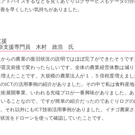
にアドバイスするなどを見てあぐりログサービスもデータの分
改善を早くしたい気持ちがありました。
支援
新支援専門員 木村 政浩 氏
災からの農業の復旧状況の説明ではほぼ完了ができたそうです
が震災前後で変わったらしいです。全体の農業経営体数は減り
は増えたことです。大規模の農業法人が１．５倍程度増えまし
のICTの活用事例の紹介がありました。その中で私は食料産地
技術展開事業、いわれる先端プロが一番興味がありました。あ
ていることなので、ですが簡単の紹介だったのであぐりログの
。それ以外にもICT技術活用事例がありました。イチゴ農家さ
の状況をドローンを使って確認していたことです。