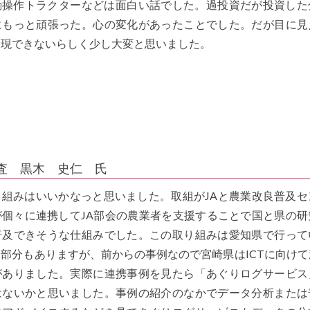
自動操作トラクターなどは面白い話でした。過投資だが投資した
にもっと頑張った。心の変化があったことでした。だが目に見
表現できないらしく少し大変と思いました。
査 黒木 史仁 氏
り組みはいいかなっと思いました。取組がJAと農業改良普及セ
が個々に連携してJA部会の農業者を支援することで国と県の研
普及できそうな仕組みでした。この取り組みは愛知県で行って
部分もありますが、前からの事例なので宮崎県はICTに向けて
がありました。実際に連携事例を見たら「あぐりログサービス
はないかと思いました。事例の紹介のなかでデータ分析または