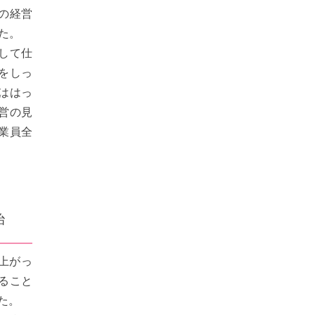
の経営
た。
して仕
をしっ
ははっ
営の見
業員全
。
智治
上がっ
ること
た。