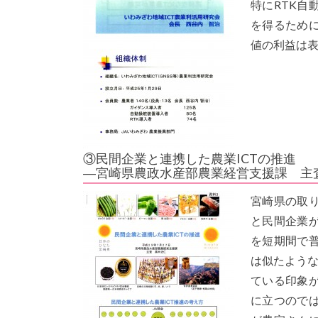
特にRTK
を得るため
値の利益は
③民間企業と連携した農業ICTの推進
―宮崎県農政水産部農業経営支援課 主
宮崎県の取
と民間企業
を短期間で
は似たような
ている印象
に立つので