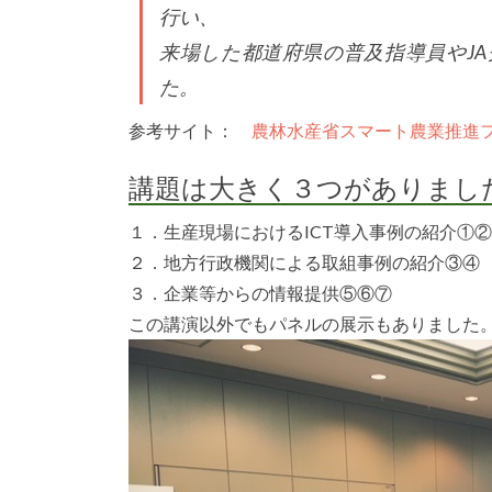
行い、
来場した都道府県の普及指導員やJA
た。
参考サイト：
農林水産省スマート農業推進
講題は大きく３つがありまし
１．生産現場におけるICT導入事例の紹介①②
２．地方行政機関による取組事例の紹介③④
３．企業等からの情報提供⑤⑥⑦
この講演以外でもパネルの展示もありました