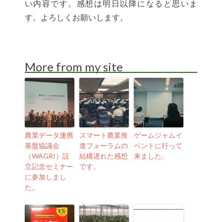
い内容です。感想は明日以降になると思いま
す。よろしくお願いします。
More from my site
農業データ連携
スマート農業推
ゲームジャムイ
基盤協議会
進フォーラムの
ベントに行って
（WAGRI）設
結構遅れた感想
来ました。
立記念セミナー
です。
に参加しまし
た。