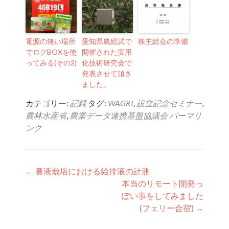
電源の無い場所
愛知県農総試で
株主総会の準備
でログBOXを使
開催された実用
ってみる(その2)
化技術研究会で
発表させて頂き
ました。
カテゴリー:
記録
タグ:
WAGRI
,
設立記念セミナー
,
農林水産省
,
農業データ連携基盤協議会
パーマリ
ンク
投稿ナビゲーション
←
養液栽培における給排液の計測
本当のリモート開発っ
ぽい事をしてみました
(フェリー合宿)
→