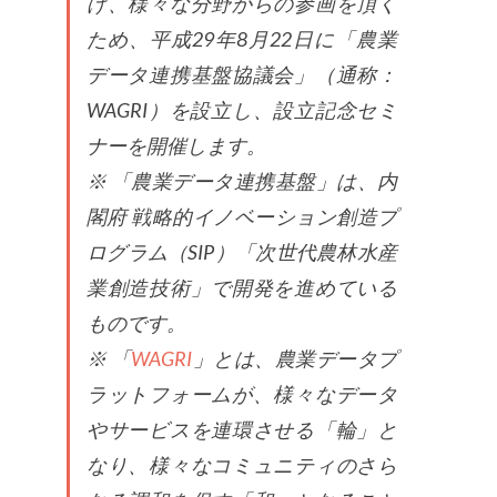
げ、様々な分野からの参画を頂く
ため、平成29年8月22日に「農業
データ連携基盤協議会」（通称：
WAGRI）を設立し、設立記念セミ
ナーを開催します。
※ 「農業データ連携基盤」は、内
閣府 戦略的イノベーション創造プ
ログラム（SIP）「次世代農林水産
業創造技術」で開発を進めている
ものです。
※ 「
WAGRI
」とは、農業データプ
ラットフォームが、様々なデータ
やサービスを連環させる「輪」と
なり、様々なコミュニティのさら