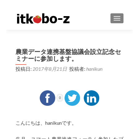
ナビゲーシ
農業データ連携基盤協議会設立記念セ
ミナーに参加します。
投稿日:
2017年8月21日
投稿者:
hanikun
0
こんにちは、hanikunです。
先月、スマート農業推進フォーラム参加したブ